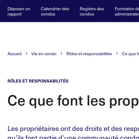
Déposer un
Calendrier des
Registre des
Formation d
rapport
condos
condos
administrate
Accueil
Vie en condo
Rôles et responsabilités
Ce que fo
RÔLES ET RESPONSABILITÉS
Ce que font les prop
Les propriétaires ont des droits et des resp
qu’ils font partie d’une communauté condo