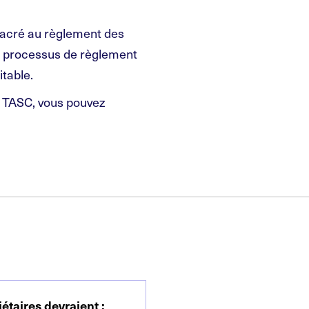
sacré au règlement des
un processus de règlement
itable.
u TASC, vous pouvez
iétaires devraient
: