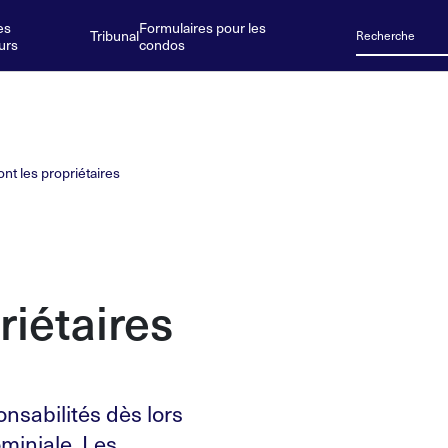
es
Formulaires pour les
Tribunal
urs
condos
nt les propriétaires
riétaires
onsabilités dès lors
miniale. Les