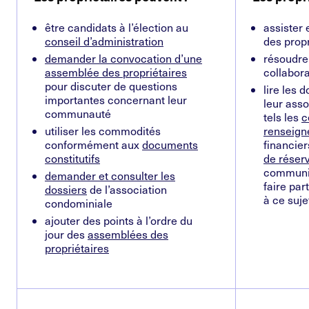
être candidats à l’élection au
assister
conseil d’administration
des propr
demander la convocation d’une
résoudre
assemblée des propriétaires
collabora
pour discuter de questions
lire les 
importantes concernant leur
leur ass
communauté
tels les
c
utiliser les commodités
renseig
conformément aux
documents
financier
constitutifs
de réser
communic
demander et consulter les
faire pa
dossiers
de l’association
à ce suje
condominiale
ajouter des points à l’ordre du
jour des
assemblées des
propriétaires