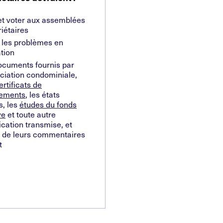
 et voter aux assemblées
iétaires
 les problèmes en
tion
documents fournis par
ociation condominiale,
ertificats de
nements
, les états
s, les
études du fonds
ve
et toute autre
ation transmise, et
rt de leurs commentaires
t