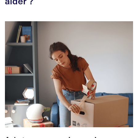
aider
?