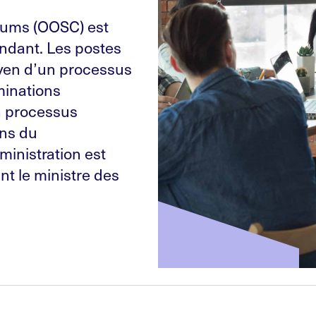
iums (OOSC) est
endant. Les postes
oyen d’un processus
minations
n processus
ons du
ministration est
t le ministre des