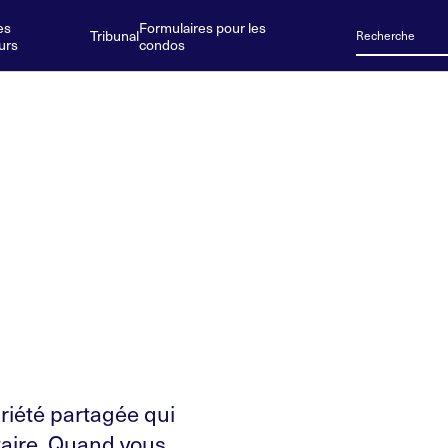
es
Formulaires pour les
Tribunal
urs
condos
iété partagée qui
aire. Quand vous