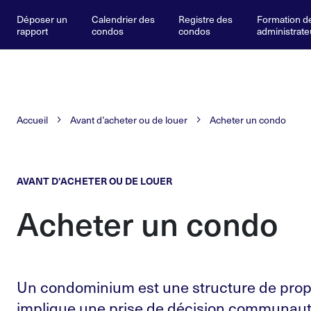
Déposer un
Calendrier des
Registre des
Formation d
rapport
condos
condos
administrate
Accueil
Avant d’acheter ou de louer
Acheter un condo
AVANT D'ACHETER OU DE LOUER
Acheter un condo
Un condominium est une structure de propr
implique une prise de décision communaut