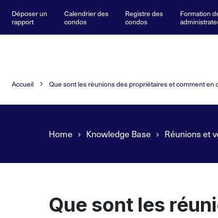
Déposer un
Calendrier des
Registre des
Formation d
rapport
condos
condos
administrate
Accueil
Que sont les réunions des propriétaires et comment e
Home
Knowledge Base
Réunions et v
Que sont les réuni