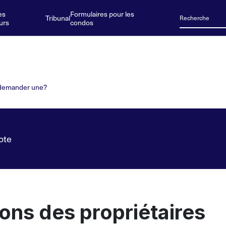
es
Formulaires pour les
Tribunal
urs
condos
n demander une?
ote
ons des propriétaires