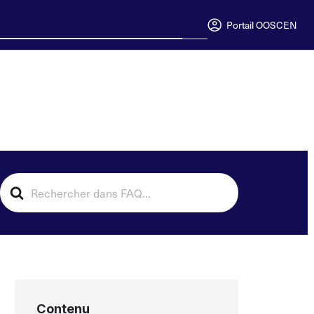
Portail OOSC
EN
Search
For
Contenu