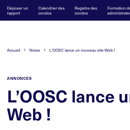
Déposer un
Calendrier des
Registre des
Formation d
rapport
condos
condos
administrate
Accueil
News
L’OOSC lance un nouveau site Web !
ANNONCES
L’OOSC lance u
Web !