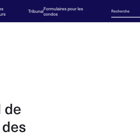
es
Formulaires pour les
Tribunal
urs
condos
l de
r des