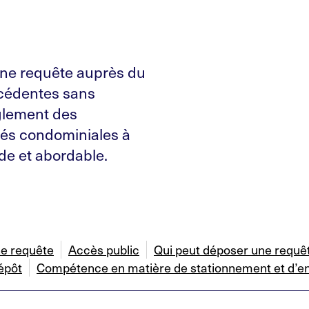
une requête auprès du
écédentes sans
èglement des
tés condominiales à
ide et abordable.
e requête
Accès public
Qui peut déposer une requê
épôt
Compétence en matière de stationnement et d’e