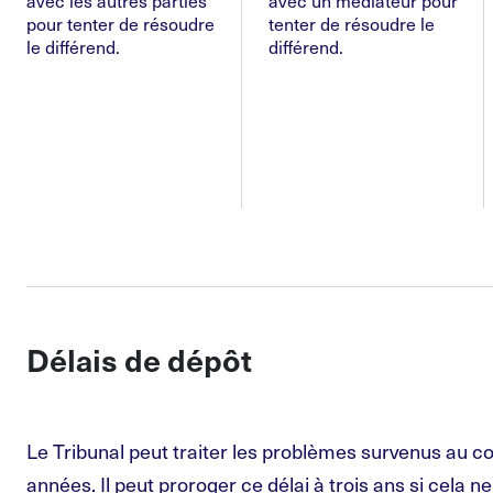
avec les autres parties
avec un médiateur pour
pour tenter de résoudre
tenter de résoudre le
le différend.
différend.
Délais de dépôt
Le Tribunal peut traiter les problèmes survenus au c
années. Il peut proroger ce délai à trois ans si cela n