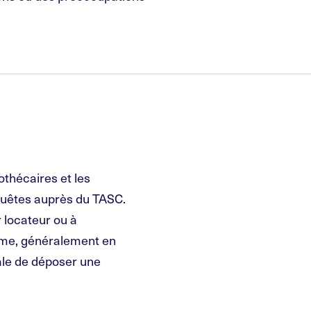
othécaires et les
quêtes auprès du TASC.
 locateur ou à
lème, généralement en
ale de déposer une