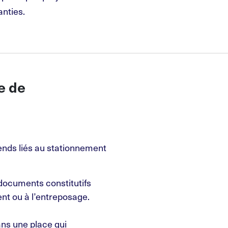
anties.
e de
érends liés au stationnement
 documents constitutifs
nt ou à l’entreposage.
ns une place qui