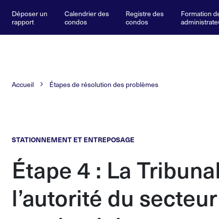
Déposer un
Calendrier des
Registre des
Formation d
rapport
condos
condos
administrate
Accueil
Étapes de résolution des problèmes
STATIONNEMENT ET ENTREPOSAGE
Étape 4 : La Tribuna
l’autorité du secteu