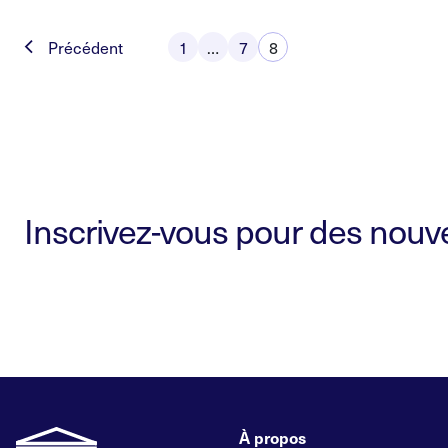
Posts
Précédent
1
7
…
8
pagination
Inscrivez-vous pour des nouvel
À propos