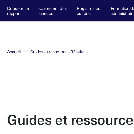
Déposer un
Calendrier des
Registre des
Formation d
rapport
condos
condos
administrate
Accueil
Guides et ressources Résultats
Guides et ressource