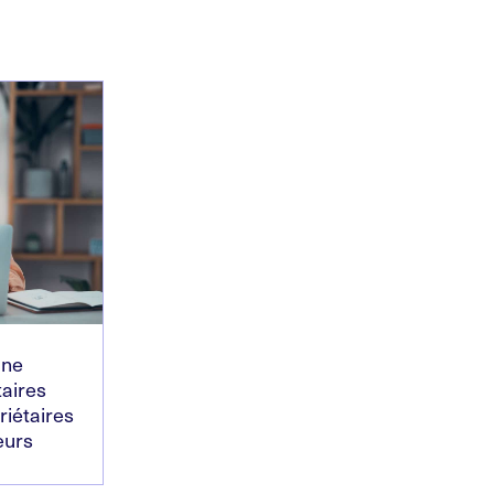
une
aires
riétaires
eurs