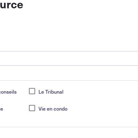
ource
conseils
Le Tribunal
ue
Vie en condo