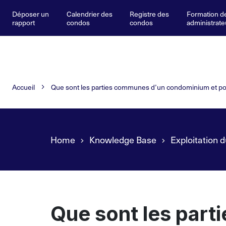
Déposer un
Calendrier des
Registre des
Formation d
rapport
condos
condos
administrate
Accueil
Que sont les parties communes d’un condominium et pou
Home
Knowledge Base
Exploitation 
Que sont les par