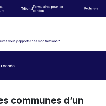
es
Formulaires pour les
Tribunal
urs
condos
vez-vous y apporter des modifications ?
du condo
ties communes d’un