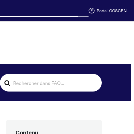
Portail OOSC
EN
Search
For
Contenu