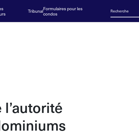
es
Formulaires pour les
Tribunal
urs
condos
 l’autorité
dominiums