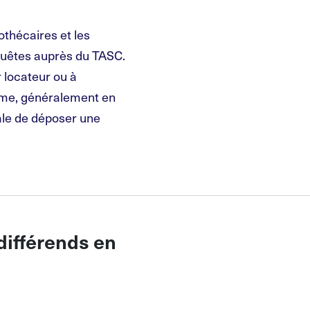
othécaires et les
quêtes auprès du TASC.
 locateur ou à
lème, généralement en
ale de déposer une
différends en