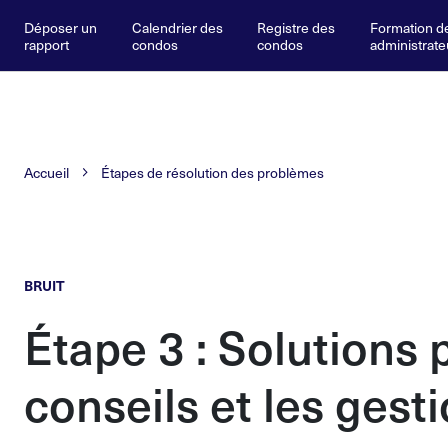
Déposer un
Calendrier des
Registre des
Formation d
rapport
condos
condos
administrate
Accueil
Étapes de résolution des problèmes
BRUIT
Étape
3
: Solutions 
conseils et les gest