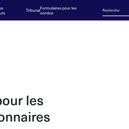
es
Formulaires pour les
Tribunal
urs
condos
pour les
ionnaires