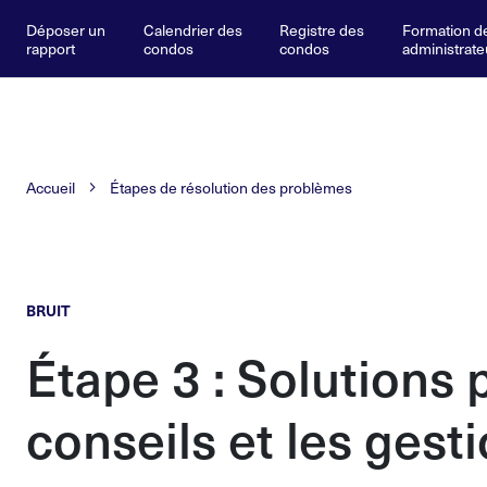
Déposer un
Calendrier des
Registre des
Formation d
rapport
condos
condos
administrate
Accueil
Étapes de résolution des problèmes
BRUIT
Étape
3
: Solutions 
conseils et les gest