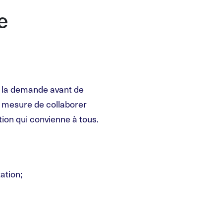
e
de la demande avant de
n mesure de collaborer
ion qui convienne à tous.
ation;
;