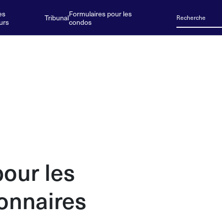
es
Formulaires pour les
Tribunal
urs
condos
pour les
ionnaires