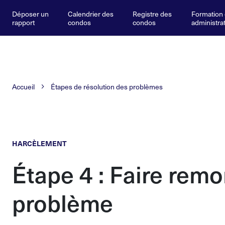
Déposer un
Calendrier des
Registre des
Formation
rapport
condos
condos
administra
Accueil
Étapes de résolution des problèmes
HARCÈLEMENT
Étape 4 : Faire remo
problème