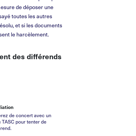
 mesure de déposer une
sayé toutes les autres
résolu, et si les documents
isent le harcèlement.
ent des différends
iation
lerez de concert avec un
 TASC pour tenter de
érend.