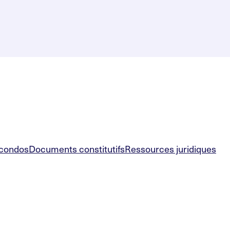
 condos
Documents constitutifs
Ressources juridiques