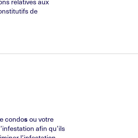
ons relatives aux
nstitutifs de
n
de condo
ou votre
s
infestation afin qu’ils
iminer l’infestation.