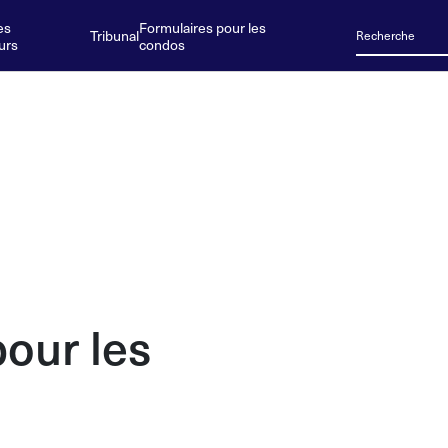
es
Formulaires pour les
Tribunal
urs
condos
pour les