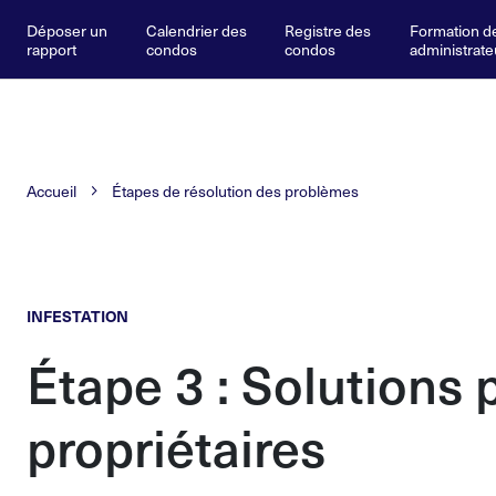
Déposer un
Calendrier des
Registre des
Formation d
rapport
condos
condos
administrate
Accueil
Étapes de résolution des problèmes
INFESTATION
Étape 3 : Solutions 
propriétaires