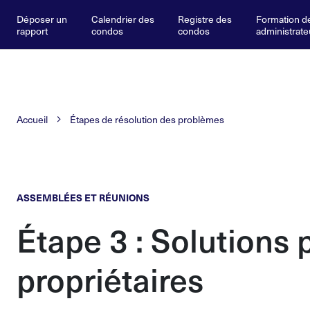
Déposer un
Calendrier des
Registre des
Formation d
rapport
condos
condos
administrate
Accueil
Étapes de résolution des problèmes
ASSEMBLÉES ET RÉUNIONS
Étape 3 : Solutions 
propriétaires