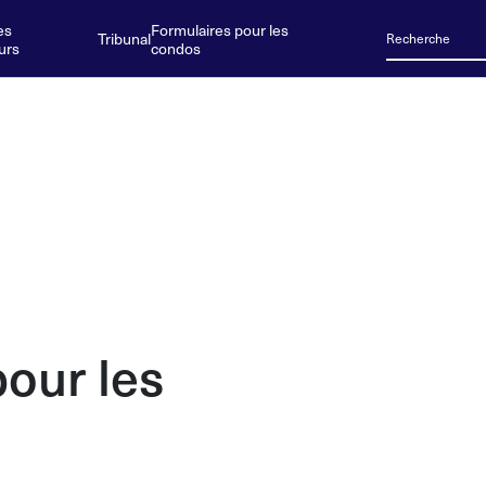
es
Formulaires pour les
Tribunal
urs
condos
pour les