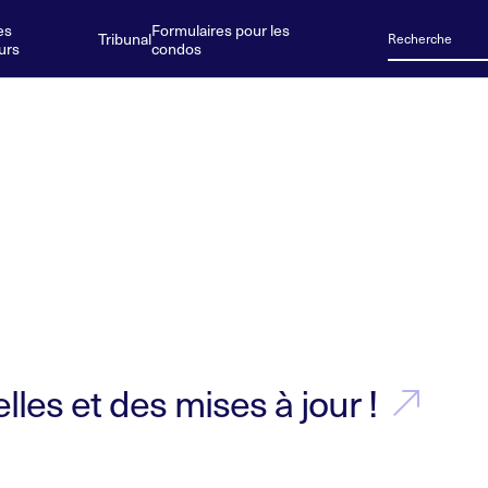
es
Formulaires pour les
Tribunal
urs
condos
les et des mises à jour !