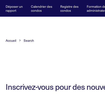
Déposer un
Calendrier des
Registre des
Formation d
rapport
condos
condos
administrate
Accueil
Search
Inscrivez-vous pour des nouvel