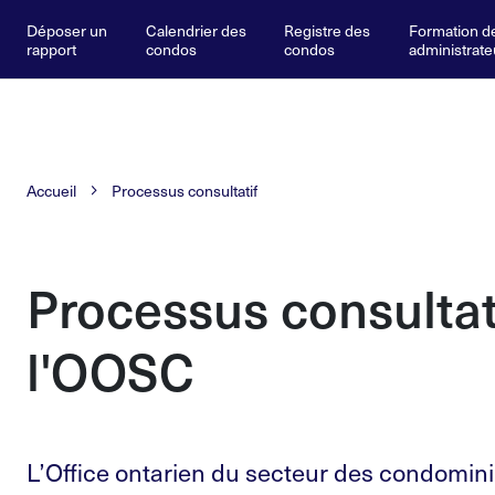
Déposer un
Calendrier des
Registre des
Formation d
rapport
condos
condos
administrate
Accueil
Processus consultatif
Processus consultat
l'OOSC
L’Office ontarien du secteur des condomin