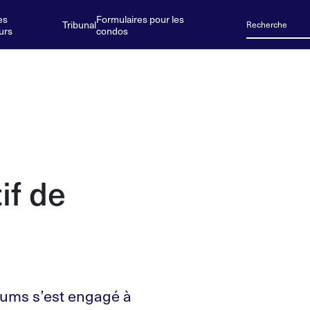
es
Formulaires pour les
Tribunal
urs
condos
if de
iums s’est engagé à