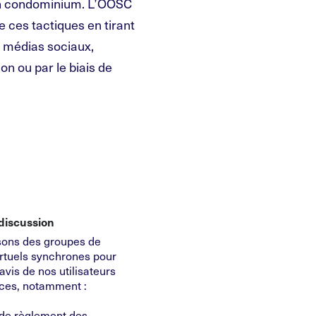
 en condominium. L’OOSC
de ces tactiques en tirant
 médias sociaux,
ion ou par le biais de
discussion
sons des groupes de
irtuels synchrones pour
 avis de nos utilisateurs
ices, notamment :
 de règlement des