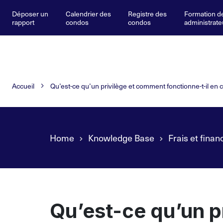
Déposer un
Calendrier des
Registre des
Formation d
rapport
condos
condos
administrate
Accueil
Qu’est-ce qu’un privilège et comment fonctionne-t-il en 
Home
Knowledge Base
Frais et finan
Qu’est-ce qu’un p