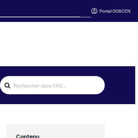
Portail OOSC
EN
Search
For
Contenu