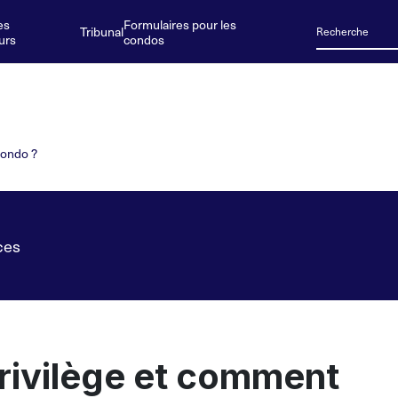
es
Formulaires pour les
Tribunal
urs
condos
condo ?
ces
rivilège et comment